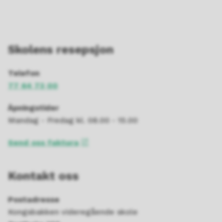
Skolens resepsjon
Telefon
77 64 73 00
Åpningstider
Mandag - Fredag kl. 08.00 - 15.00
Send oss faktura
Kontakt oss
Postadresse
Kongsbakken videregående skole