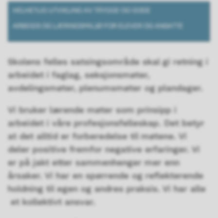
Skolens felles satsingsområde skal gi retning i
arbeidet i faglag, seksjonsmøter,
avdelingsmøter, plenumsmøter og plandager.
Vi bruker lærende møter som prinsipp i
arbeidet i våre profesjonsfelleskap. Det betyr
at det alltid er forberedelse til møtene. Vi
deler positive fremfor negative erfaringer. Vi
er på jakt etter sammenhenger mer enn
årsaker. Vi har en spørrende og reflekterende
holdning til egen og andres praksis. Vi har alle
et kollektivt ansvar.