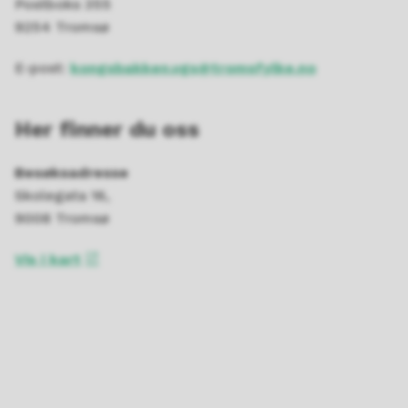
Postboks 355
9254 Tromsø
E-post:
kongsbakken.vgs@tromsfylke.no
Her finner du oss
Besøksadresse
Skolegata 16,
9008 Tromsø
Vis i kart