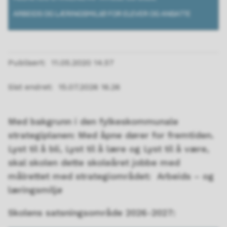
Publisert
11.05.2020 14.57
Sist endret
15.07.2026 16.26
Med bakgrunn i den fylkeskommunale
strategiplanen: Med åpne dører for fremtiden.
Lyst til å bli, Lyst til å lære og Lyst til å være,
skal skolen dette skoleåret jobbe med
målrettet med strategiområdet: Arbeids – og
læringsmiljø
Skolens satsningsområde 2026-2027: