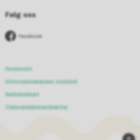
Følg oss
Facebook
Personvern
Informasjonskapsler (cookies)
Nettstedskart
Tilgjengelighetserklæring