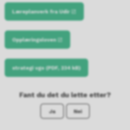
Læreplanverk fra Udir
Opplæringsloven
strategi vgo
(PDF, 234 kB)
Fant du det du lette etter?
Ja
Nei