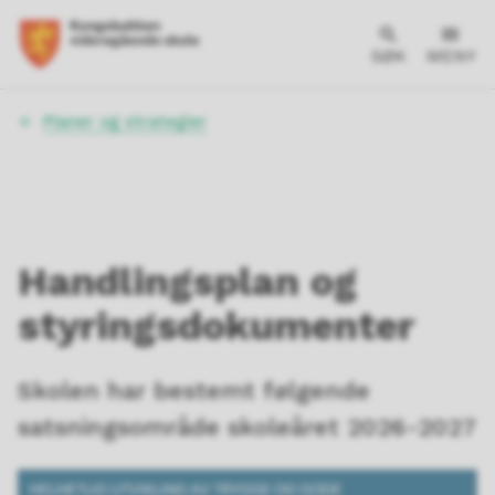
SØK
MENY
Du
Planer og strategier
er
her:
Handlingsplan og
styringsdokumenter
Skolen har bestemt følgende
satsningsområde skoleåret 2026-2027