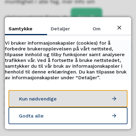
muntlighet i alle fag. mer info om
skrivesenteret finner du
her
Samtykke
Detaljer
Om
Kongsbakkens visjon: Faglig glede og
Vi bruker informasjonskapsler (cookies) for å
personlig vekst, legger klare føringer for hva vi
forbedre brukeropplevelsen på vårt nettsted,
tilpasse innhold og tilby funksjoner samt analysere
forventer av våre elever og ansatte. Skolen
trafikken vår. Ved å fortsette å bruke nettstedet,
har gode fagtradisjoner, der vi arbeider
samtykker du til vår bruk av informasjonskapsler i
profesjonelt for å forbedre og utvikle den
henhold til denne erklæringen. Du kan tilpasse bruk
av informasjonskapsler under “Detaljer”.
pedagogiske praksisen i hvert enkelt fag ved
skolen. Skolen har tydelige forventinger til at
elever ved skolen medvirker aktivt i
Kun nødvendige
læringsprosessene og er med på å forme eget
læringsmiljø.
Godta alle