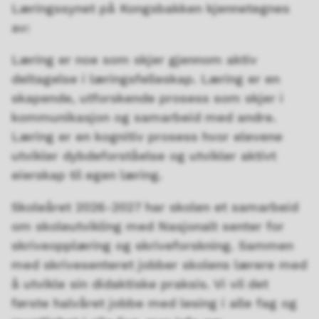
Læringssynet på Kongsbakken kjennetegnes
av:
Læring er noe som skjer gjennom aktiv
deltagelse i læringsfelleskap. Læring er en
skapende, utforskende prosess som skjer i
kommunikasjon og samarbeid med andre.
Læring er en kognitiv prosess hvor elevene
utvikler dybdeforståelse og utvikler aktivt
eierskap til egen læring.
Skoleåret 2026-2027 har skolen et samarbeid
om skoleutvikling med Nasjonalt senter for
skriveopplæring og skriveforskning. Sammen
med skrivesenteret jobber skolens lærere med
å utvikle sin didaktiske praksis. Vi vil det
første halvåret jobbe med lesing i alle fag og