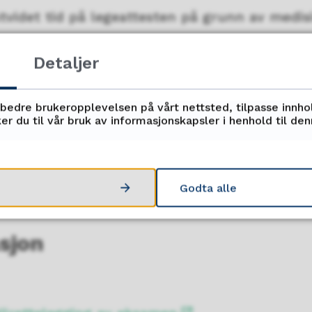
videt tid på legeattesten på grunn av medisi
erdigheter i norsk
Detaljer
er i norsk gir ikke grunnlag for særskilt tilr
rbedre brukeropplevelsen på vårt nettsted, tilpasse innho
er du til vår bruk av informasjonskapsler i henhold til de
atet presiserer at om man er fremmedspråkli
iftlig godt nok til å avlegge eksamen, er det
Godta alle
gging av eksamen.
sjon