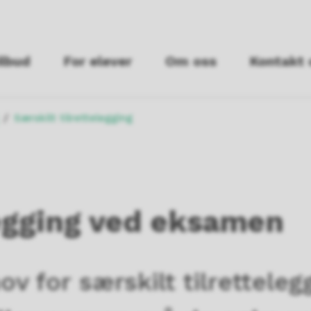
ilbud
For elever
Om oss
Kontakt 
Særskilt tilrettelegging
legging ved eksamen
v for særskilt tilretteleg