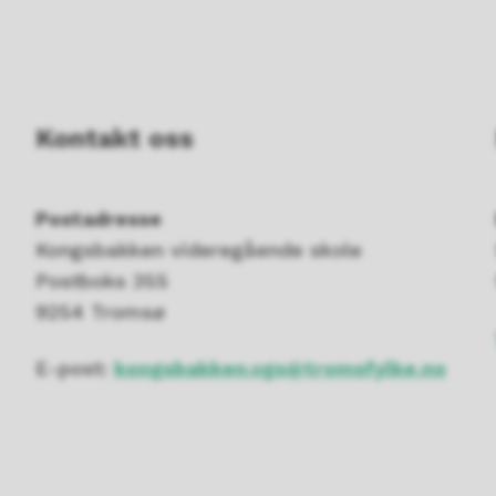
Kontakt oss
Postadresse
Kongsbakken videregående skole
Postboks 355
9254 Tromsø
E-post:
kongsbakken.vgs@tromsfylke.no