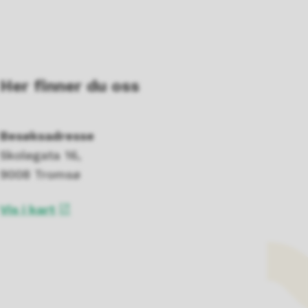
Her finner du oss
Besøksadresse
Skolegata 16,
9008 Tromsø
Vis i kart