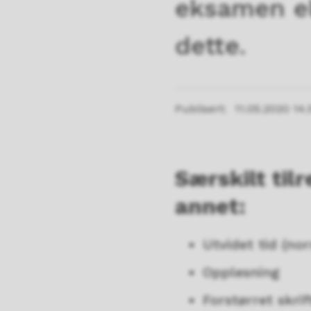
eksamen el
dette.
Publisert
11.05.2020 14.
Særskilt til
annet:
Utvidet tid (nor
Opplesning
Forstørret skrif