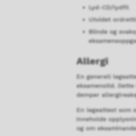
Lyd-CD/lydfil
Utvidet ordret
Blinde og svaks
eksamensoppga
Allergi
En generell legeatt
eksamenstid. Dette 
demper allergireaks
En legeattest som s
inneholde opplysnin
og om eksaminande