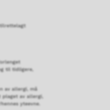
ilrettelagt
forlenget
til tidligere,
 av allergi, må
plaget av allergi,
hennes yteevne.