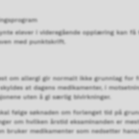
tingsprogram
ynte elever i videregående opplæring kan få t
ven med punktskrift.
est om allergi gir normalt ikke grunnlag for 
skyldes at dagens medikamenter, i motsetning 
jonene uten å gi særlig bivirkninger.
kal følge søknaden om forlenget tid på grunn
ger om hvilken årstid eksaminanden er mest 
n bruker medikamenter som nedsetter hans/