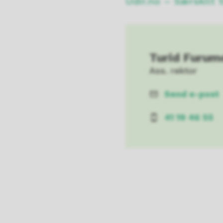
Udir.no – Særskilt 
Turid Furum
Ass. rektor
Send e-post
E-
post
41 19 46 55
Mobil