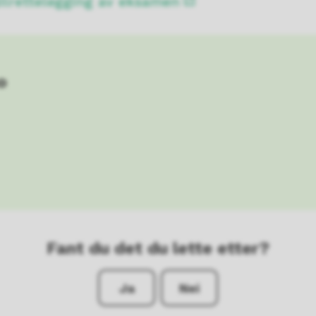
tilrettelegging av eksamen
o
Fant du det du lette etter?
Ja
Nei