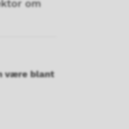
ektor om
n være blant