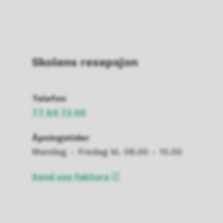
Skolens resepsjon
Telefon
77 64 73 00
Åpningstider
Mandag - Fredag kl. 08.00 - 15.00
Send oss faktura