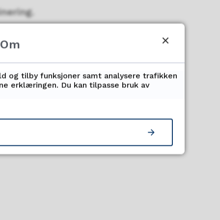
nering.
Om
ettelegging av
ld og tilby funksjoner samt analysere trafikken
nne erklæringen. Du kan tilpasse bruk av
g og ikke
 ikke grunn for