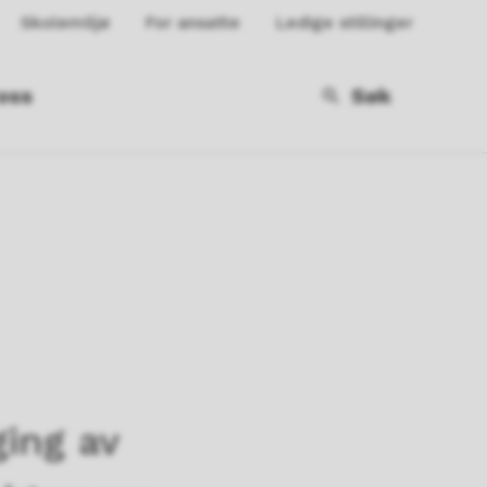
Skolemiljø
For ansatte
Ledige stillinger
oss
Søk
ging av