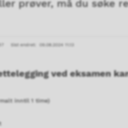
ler prøver, må du søke r
57
Sist endret
09.08.2024 11.13
rettelegging ved eksamen ka
malt inntil 1 time)
t