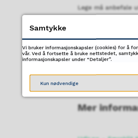
Lege må anbefale ut
Manglende f
Samtykke
Manglende ferdighet
Vi bruker informasjonskapsler (cookies) for å fo
eksamen.
vår. Ved å fortsette å bruke nettstedet, samtykk
informasjonskapsler under “Detaljer”.
Utdanningsdirektor
behersker norsk skr
Kun nødvendige
særskilt tilrettele
Mer informa